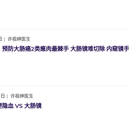
日
|
许祖绅医生
｜预防大肠癌2类瘜肉最棘手 大肠镜难切除 内窥镜
3日
|
许祖绅医生
隐血 VS 大肠镜