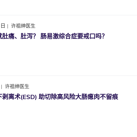
7日
|
许祖绅医生
就肚痛、肚泻？ 肠易激综合症要戒口吗？
|
许祖绅医生
剥离术(ESD) 助切除高风险大肠瘜肉不留痕