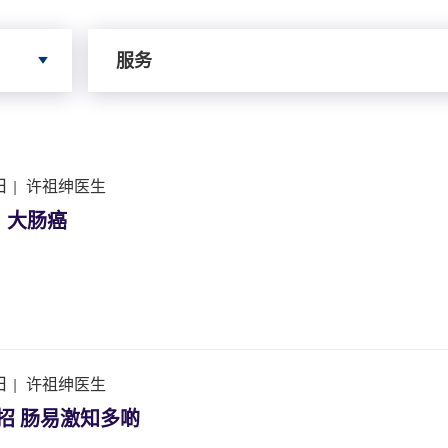
依据服务寻搜
服务
日
|
许祖绅医生
∶大肠癌
日
|
许祖绅医生
中招 肠易激知多啲