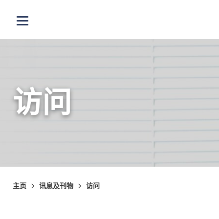
跳至主内容
打开选单
访问
主页
讯息及刊物
访问