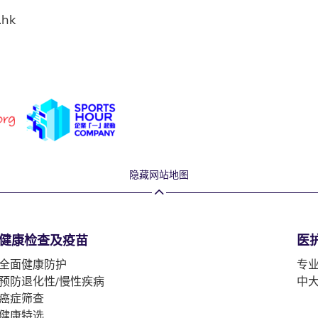
.hk
隐藏网站地图
健康检查及疫苗
医
全面健康防护
专
预防退化性/慢性疾病
中
癌症筛查
健康特选