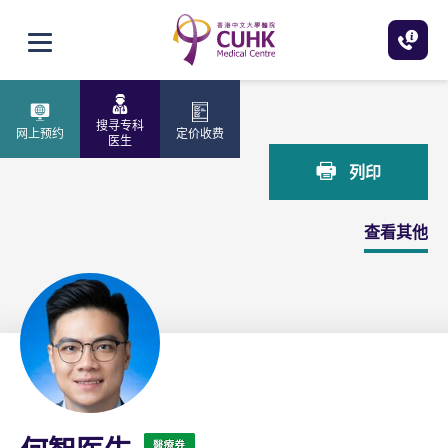
跳至主内容
打开选单
主页
何智医生
搜寻专科
网上预约
定价收费
医生
列印
查看其他