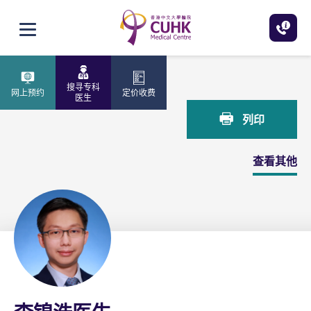
跳至主内容
打开选单
主页
李锦浩医生
搜寻专科
网上预约
定价收费
医生
列印
查看其他