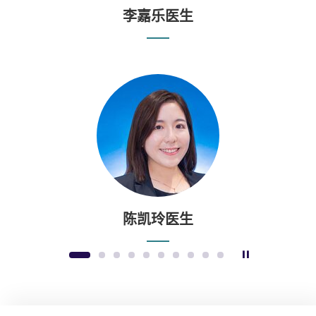
李嘉乐医生
陈凯玲医生
暂停幻灯片
1
2
3
4
5
6
7
8
9
10