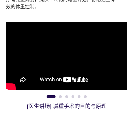
效的体重控制。
1
2
3
4
5
6
[医生讲场] 减重手术的目的与原理
[医生讲场] 减重手术如何进行？