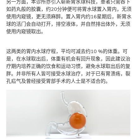
另一方面，本诊所亦引入崭新胃水球科技，患者只需吞下
如药丸般的胶囊，约20分钟便可将胃水球置入胃内，无须
使用内窥镜，更无须麻醉。置入胃内约16星期后，新胃水
球的活门会自动打开，排空液体，并自然排出体外，无须
使用内窥镜取出。
这两类的胃内水球疗程，平均可减去约10 %的体重。可
是，在水球取出后，体重有机会有回升现象，因此建议治
疗期内培养正确的饮食和运动习惯，避免水球取出后的复
胖。并非所有人皆可接受水球治疗，对于已有胃溃疡，裂
孔疝气及曾经接受胃部手术的人士是不适合的。