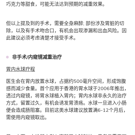
巧克力等甜食，可能无法达到预期的减重效果。
但以上提及到的手术，需要全身麻醉; 部份涉及胃脏的切
除，以及有手术吻合口，有机会出现渗漏和出血风险。因
此建议必须考虑清楚才接受手术。
非手术/内窥镜减重治疗
胃内水球疗程
医生会在胃内放置水球，占据约500毫升空间，形成饱腹
感而减少食量。首个应用于香港的胃水球于2006年推出，
透过内窥镜，将胃水球植入胃内；胃内水球非永久的治疗
方式，留置过久，有机会诱发胃溃疡。水球一旦进入小肠
便会造成肠阻塞。目前这类水球建议放置满6-12个月后，
需使用内窥镜取出。