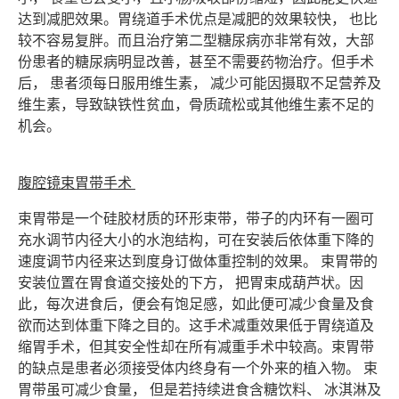
达到减肥效果。胃绕道手术优点是减肥的效果较快， 也比
较不容易复胖。而且治疗第二型糖尿病亦非常有效，大部
份患者的糖尿病明显改善，甚至不需要药物治疗。但手术
后， 患者须每日服用维生素， 减少可能因摄取不足营养及
维生素，导致缺铁性贫血，骨质疏松或其他维生素不足的
机会。
腹腔镜束胃带手术
束胃带是一个硅胶材质的环形束带，带子的内环有一圈可
充水调节内径大小的水泡结构，可在安装后依体重下降的
速度调节内径来达到度身订做体重控制的效果。 束胃带的
安装位置在胃食道交接处的下方， 把胃束成葫芦状。因
此，每次进食后，便会有饱足感，如此便可减少食量及食
欲而达到体重下降之目的。这手术减重效果低于胃绕道及
缩胃手术，但其安全性却在所有减重手术中较高。束胃带
的缺点是患者必须接受体内终身有一个外来的植入物。 束
胃带虽可减少食量， 但是若持续进食含糖饮料、 冰淇淋及