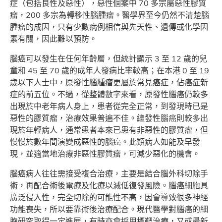
症（包括良性及惡性），惡性個案中 70 多宗屬惡性膠質
瘤，200 多宗為轉移性腦腫瘤。醫學界至今仍然不清楚腦
腫瘤的成因，只有少數病例相信與先天性、遺傳或化學因
素有關，因此難以預防。
腦癌可以發生在任何年齡層，但統計顯示 3 至 12 歲的兒
童和 45 至 70 歲的成年人發病比率較高；在本港 0 至 19
歲以下人士中，原發性腦腫瘤更屬於常見癌症，佔癌症新
症的前五位。不過，從整體數字來看，原發性腦癌仍較多
出現於中老年病人身上，患者從完全正常，到發現時已是
惡性的膠質瘤，治療效果普遍不佳。繼發性腦癌則較多出
現於年輕病人，通常患者本來已患有非惡性的膠質瘤，但
慢慢於數年間演變成惡性的腦癌。此類病人如能及早發
現，並適當地治療非惡性膠質瘤，可減少惡化的機會。
腦癌病人往往需接受複合治療，主要是結合腦外科切除手
術，再配合術後電療及化療以減低復發風險。腦癌細胞具
廣泛侵入性，完全切除的可能性不高，因會導致很多神經
功能喪失，所以要靠術後治療配合。現代醫學對腦癌的細
胞研究取得一定進展，有時亦會採用標靶治療，又或最新