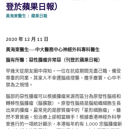
登於蘋果日報）
黃海東醫生
蘋果日報
2020 年 12 月 11 日
黃海東醫生──中大醫務中心神經外科專科醫生
腦有所醫：惡性腫瘤非常惡（刊登於蘋果日報）
早幾天從朋友圈中得知，一位在抗疫期間克盡己職、備受
尊重的同業，其家人不幸遭腦癌侵襲，撒手塵寰，心中不
禁為之惋惜。
腦部的惡性腫瘤可以根據腫瘤來源而區分為原發性腦癌和
轉移性腦腫瘤（腦擴散）。原發性腦癌是腦組織細胞生長
出來的腫瘤，最常見的是膠質瘤中的「星形細胞瘤」，雖
然不算普遍，但治療上卻相當棘手！根據香港神經外科學
會進行的一項統計顯示，本港每年約有 1,000 宗腦腫瘤新