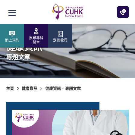
跳至主內容
打開選單
搜尋專科
網上預約
定價收費
醫生
健康資訊
專題文章
主頁
健康資訊
健康資訊 - 專題文章