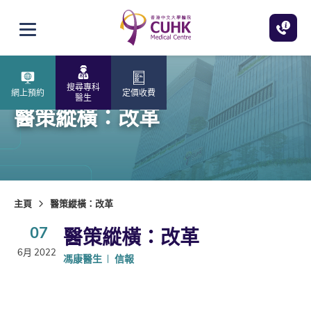
跳至主內容
打開選單
搜尋專科
網上預約
定價收費
醫生
醫策縱橫：改革
主頁
醫策縱橫：改革
07
醫策縱橫：改革
6月 2022
馮康醫生
信報