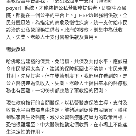
蕭教授當年告訴我：「必須透過單一支付（single
payer）系統，才能夠把公私營服務提供者，即醫生及醫
院，都擺在一個公平的平台上。」HSP透過強制供款，全
民分攤風險，為指定的高危及慢性疾病，統一支付給市民
診治的公私營服務提供者。政府的撥款，則集中為低收
入、失業、老齡人士支付醫療供款及費用。
需要反思
哈佛報告建議的保費、免賠額、共保及共付水平，應該是
令市民覺得太高了，建議的保障範圍也不清楚，市民未見
其利，先見其害。但在雙軌制度下，我們現在看到的，是
公立醫院連為低收入、失業、老齡人士提供基本的醫療服
務也有困難，一切彷彿都應驗了蕭教授的預測。
現在政府推行的自願醫保，以私營醫療保險主導，支付及
收費水平由市場自由決定，能夠達到促使市民購買、轉移
到私家醫生及醫院、減少公營醫療服務壓力的政策目標，
恐怕很難達至。中大醫院推動定價收費，在市場上不能產
生決定性的作用。