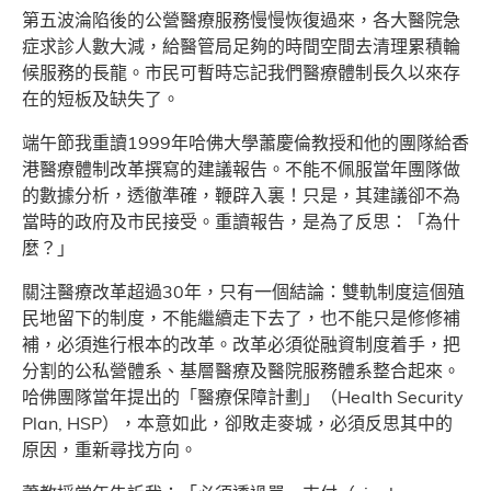
第五波淪陷後的公營醫療服務慢慢恢復過來，各大醫院急
症求診人數大減，給醫管局足夠的時間空間去清理累積輪
候服務的長龍。市民可暫時忘記我們醫療體制長久以來存
在的短板及缺失了。
端午節我重讀1999年哈佛大學蕭慶倫教授和他的團隊給香
港醫療體制改革撰寫的建議報告。不能不佩服當年團隊做
的數據分析，透徹準確，鞭辟入裏！只是，其建議卻不為
當時的政府及市民接受。重讀報告，是為了反思：「為什
麼？」
關注醫療改革超過30年，只有一個結論：雙軌制度這個殖
民地留下的制度，不能繼續走下去了，也不能只是修修補
補，必須進行根本的改革。改革必須從融資制度着手，把
分割的公私營體系、基層醫療及醫院服務體系整合起來。
哈佛團隊當年提出的「醫療保障計劃」（Health Security
Plan, HSP），本意如此，卻敗走麥城，必須反思其中的
原因，重新尋找方向。