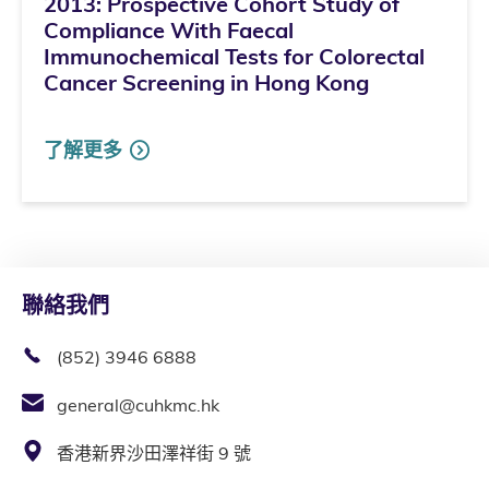
2013: Prospective Cohort Study of
Compliance With Faecal
Immunochemical Tests for Colorectal
Cancer Screening in Hong Kong
了解更多
聯絡我們
(852) 3946 6888
general@cuhkmc.hk
香港新界沙田澤祥街 9 號