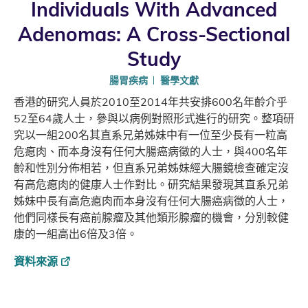
Individuals With Advanced
Adenomas: A Cross-Sectional
Study
腸胃疾病
醫學文獻
香港的研究人員於2010至2014年共安排600名年齡介乎
52至64歲人士，參與以病例對照形式進行的研究。整項研
究以一組200名其直系兄弟姊妹中有一位至少長有一粒高
危瘜肉、而本身沒有任何大腸癌病徵的人士，與400名年
齡和性別分佈相若，但直系兄弟姊妹經大腸鏡檢查確定沒
有高危瘜肉的健康人士作對比。研究結果發現其直系兄弟
姊妹中長有高危瘜肉而本身沒有任何大腸癌病徵的人士，
他們同樣長有癌前腺瘤及其他類形腺瘤的機會，分別較健
康的一組高出6倍及3倍。
資料來源