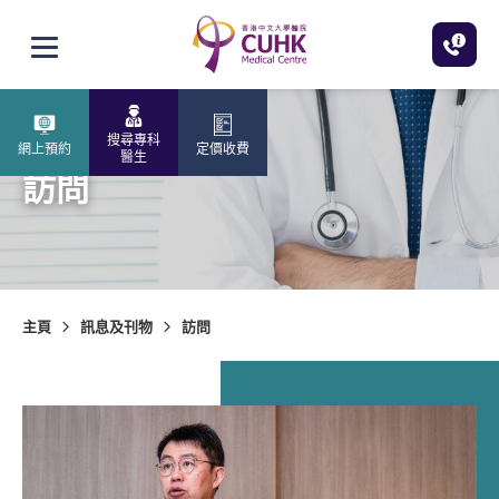
跳至主內容
打開選單
搜尋專科
網上預約
定價收費
醫生
訪問
主頁
訊息及刊物
訪問