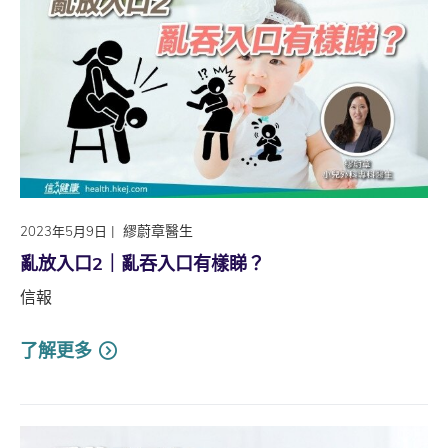
|
繆蔚章醫生
2023年5月9日
亂放入口2｜亂吞入口有樣睇？
信報
了解更多