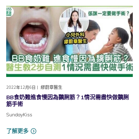
|
繆蔚章醫生
2022年12月6日
BB食奶難進食慢因為黐脷筋？1情況需盡快做黐脷
筋手術
SundayKiss
了解更多