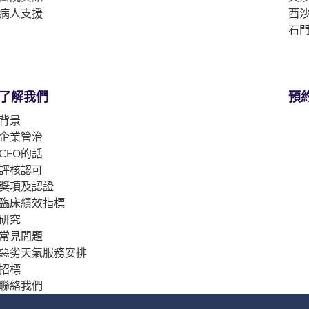
病人支援
西沙
石門
了解我們
預
背景
企業管治
CEO的話
評核認可
獎項及認證
臨床績效指標
研究
常見問題
惡劣天氣服務安排
招標
聯絡我們