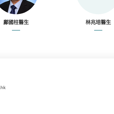
鄺國柱醫生
林兆培醫生
.hk