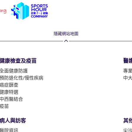
隱藏網站地圖
健康檢查及疫苗
醫
全面健康防護
專
預防退化性/慢性疾病
中
癌症篩查
健康特選
中西醫結合
疫苗
病人與訪客
其
醫院資訊
尖沙