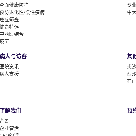
全面健康防护
专
预防退化性/慢性疾病
中
癌症筛查
健康特选
中西医结合
疫苗
病人与访客
其
医院资讯
尖沙
病人支援
西沙
石门
了解我们
预
背景
企业管治
CEO的话