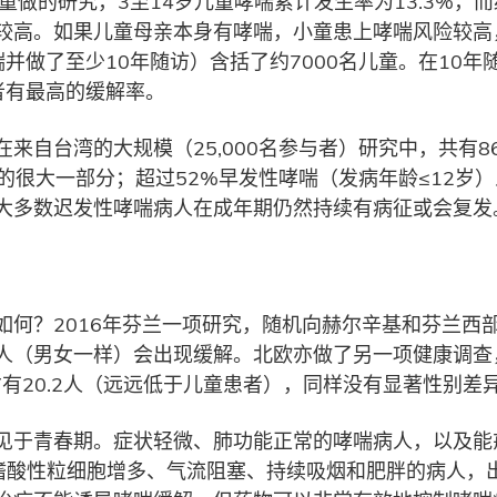
研究，3至14岁儿童哮喘累计发生率为13.3%，而缓解率（r
较高。如果儿童母亲本身有哮喘，小童患上哮喘风险较高
并做了至少10年随访）含括了约7000名儿童。在10年随
者有最高的缓解率。
来自台湾的大规模（25,000名参与者）研究中，共有8
者的很大一部分；超过52%早发性哮喘（发病年龄≤12岁
大多数迟发性哮喘病人在成年期仍然持续有病征或会复发
何？2016年芬兰一项研究，随机向赫尔辛基和芬兰西部2
（男女一样）会出现缓解。北欧亦做了另一项健康调查，并
才有20.2人（远远低于儿童患者），同样没有显著性别差
见于青春期。症状轻微、肺功能正常的哮喘病人，以及能
、嗜酸性粒细胞增多、气流阻塞、持续吸烟和肥胖的病人