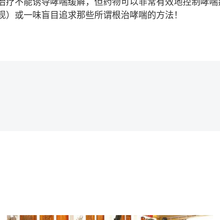
治疗不能诱导哮喘缓解，但药物可以非常有效地控制哮喘
现）或一味盲目追求那些所谓根治哮喘的方法！