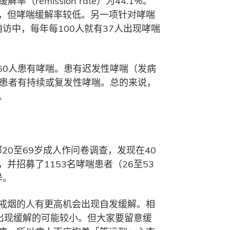
emission rate）为44.1%。
，但哮喘缓解率较低。另一项针对哮喘
访中，每年每100人就有37人出现哮喘
60人患有哮喘。患有迟发性哮喘（发病
）患者有持续或复发性哮喘。总的来说，
。
0至69岁成人作问卷调查，发现在40
招募了1153名哮喘患者（26至53
异。
戒烟的人有更高机会出现自发缓解。相
，出现缓解的可能较小。但大家要留意缓