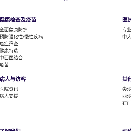
健康检查及疫苗
医
全面健康防护
专
预防退化性/慢性疾病
中
癌症筛查
健康特选
中西医结合
疫苗
病人与访客
其
医院资讯
尖沙
病人支援
西沙
石门