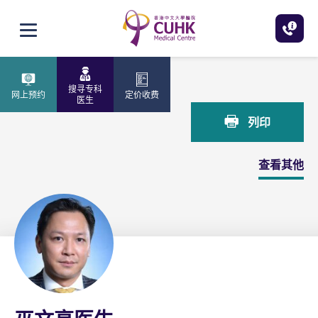
跳至主内容
打开选单
主页
巫文亮医生
搜寻专科
网上预约
定价收费
医生
列印
查看其他