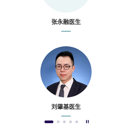
张永融医生
刘肇基医生
暂停幻灯片
1
2
3
4
5