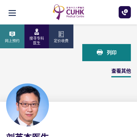
跳至主内容
打开选单
主页
刘英杰医生
搜寻专科
网上预约
定价收费
医生
列印
查看其他