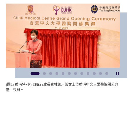
暫停
1
2
3
4
5
6
7
8
9
10
11
12
(圖1) 香港特別行政區行政長官林鄭月娥女士於香港中文大學醫院開幕典
禮上致辭。