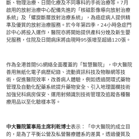
斷、物理治療、日間化療及不同專科的手術治療等。7月
啟用的放射治療中心配備先進的「核磁影像導向放射治療
系統」及「螺旋斷層放射治療系統」，為癌症病人提供精
準及優質的放射治療服務。於今年第四季，24小時急症門
診中心將投入運作，醫院亦將開始提供產科分娩及新生嬰
兒服務，住院及日間病床將由現時95張增至超過120張。
作為全港首間5G網絡全面覆蓋的「智慧醫院」，中大醫院
善用無紙化電子病歷紀錄、流動資訊科技及物聯網等技
術，促進醫院效率，改善病人體驗，例如透過閉環式藥物
管理及自動化配藥系統提升藥物安全、引入地理圍欄技術
加強兒科病房保安、運用射頻識別技術管理及追蹤各種醫
療用品以至化驗樣本等。
中大醫院董事局主席利乾博士
表示：「中大醫院的成立目
的，是為了平衡公營及私營醫療體系的差異，透過優質及