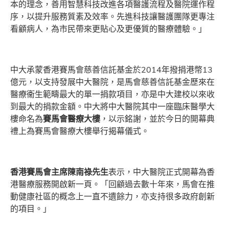
本的理念，善用智慧科技改進各項醫護流程及醫院運作程
序，以提升服務質素及效率。先進科技讓醫護團隊更專注
看顧病人，為市民帶來更貼心及更優質的醫療體驗。」
中大承蒙香港賽馬會慈善信託基金於2014年撥捐港幣13
億元，以支持發展中大醫院，是馬會慈善信託基金歷來在
醫療衞生範疇最大的單一捐款項目，亦是中大建校以來收
到最大的捐款金額。中大將中大醫院其中一座臨床醫學大
樓命名為
賽馬會醫療大樓
，以示銘謝，並於今日的開幕典
禮上為賽馬會醫療大樓舉行揭幕儀式。
香港賽馬會主席陳南祿先生
表示，中大醫院正式開幕為香
港醫療服務開啟新一頁。「回顧過去數十年來，馬會在推
動健康社區的概念上一直不遺餘力，亦支持很多政府創新
的項目。」