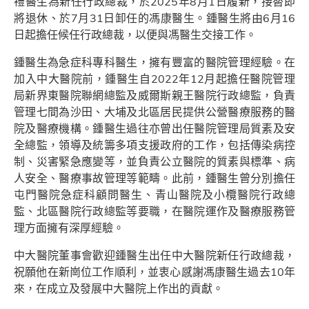
禮醫生為新任行政總裁，於2025年8月1日履新，接替即
將退休、於7月31日卸任的馮康醫生。鍾醫生將由6月16
日起擔任候任行政總裁，以便與馮醫生交接工作。
鍾醫生為急症科專科醫生，擁有豐富的醫院管理經驗。在
加入中大醫院前，鍾醫生自2022年12月起擔任醫院管理
局新界東醫院聯網總監及威爾斯親王醫院行政總監，負責
管理七間為沙田、大埔及北區居民提供公營醫療服務的醫
院及醫療機構。鍾醫生過往亦曾出任醫院管理局質素及安
全總監，領導及統籌多項支援政府的工作，包括傳染病控
制、災害緊急應變等，並負責公立醫院的質素與標準、病
人安全、醫療事故管理等範疇。此前，鍾醫生曾分別擔任
屯門醫院急症科顧問醫生、青山醫院及小欖醫院行政總
監、北區醫院行政總監等要職，在醫院運作及醫療服務管
理方面擁有深厚經驗。
中大醫院董事會歡迎鍾醫生出任中大醫院新任行政總裁，
祝願他在新崗位工作順利，並衷心感謝馮康醫生過去10年
來，在成立及發展中大醫院上作出的貢獻。