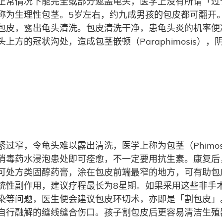
正常情况下能完全或部分遮盖龟头，医学上没有所谓「过
称为生理性包茎。5岁左右，约九成男孩的包皮都可翻开
包皮，露出龟头清洗。包皮清洗干净，患龟头炎的机率便
上方的冠状沟处，造成包茎嵌顿（Paraphimosis）
过窄，令龟头难以露出清洗，医学上称为包茎（Phimos
，用温和消毒药水浸泡患处即可痊愈，不一定要用抗生素。康
可处方类固醇药膏，涂在包皮前端最窄的地方，可有助包
统性副作用，建议疗程最长为8星期。如果采用这些非手
染等问题，医生便会建议包皮环切术，亦即是「割包皮」
自行融解的缝线缝合伤口。孩子割包皮后更容易清洁生殖