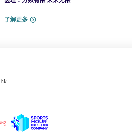
医理∶分数有限 未来无限
了解更多
.hk