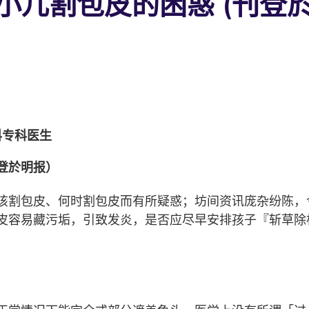
小儿割包皮的困惑 (刊登於
科专科医生
登於明报）
该割包皮、何时割包皮而有所疑惑；坊间资讯庞杂纷陈，
皮容易藏污垢，引致发炎，是否应尽早安排孩子『斩草除
？