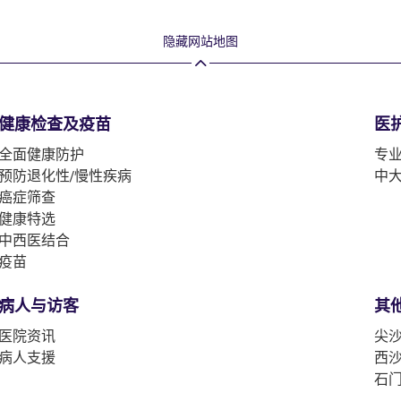
隐藏网站地图
健康检查及疫苗
医
全面健康防护
专
预防退化性/慢性疾病
中
癌症筛查
健康特选
中西医结合
疫苗
病人与访客
其
医院资讯
尖沙
病人支援
西沙
石门