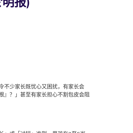
明报)
令不少家长既忧心又困扰，有家长会
根』？」甚至有家长担心不割包皮会阻