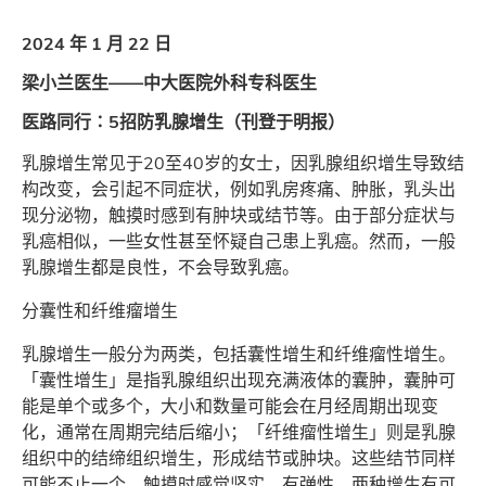
2024 年 1 月 22 日
梁小兰医生——中大医院外科专科医生
医路同行∶5招防乳腺增生（刊登于明报）
乳腺增生常见于20至40岁的女士，因乳腺组织增生导致结
构改变，会引起不同症状，例如乳房疼痛、肿胀，乳头出
现分泌物，触摸时感到有肿块或结节等。由于部分症状与
乳癌相似，一些女性甚至怀疑自己患上乳癌。然而，一般
乳腺增生都是良性，不会导致乳癌。
分囊性和纤维瘤增生
乳腺增生一般分为两类，包括囊性增生和纤维瘤性增生。
「囊性增生」是指乳腺组织出现充满液体的囊肿，囊肿可
能是单个或多个，大小和数量可能会在月经周期出现变
化，通常在周期完结后缩小；「纤维瘤性增生」则是乳腺
组织中的结缔组织增生，形成结节或肿块。这些结节同样
可能不止一个，触摸时感觉坚实、有弹性。两种增生有可