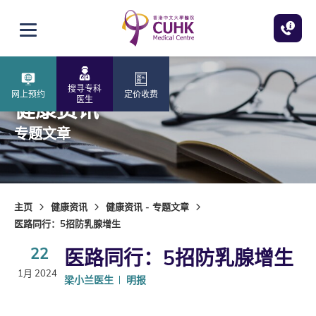
跳至主内容
打开选单
搜寻专科
网上预约
定价收费
医生
健康资讯
专题文章
主页
健康资讯
健康资讯 - 专题文章
医路同行：5招防乳腺增生
22
医路同行：5招防乳腺增生
1月 2024
梁小兰医生
明报