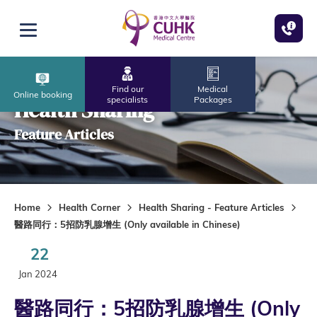
Skip to main content
Open menu
Find our
Medical
Online booking
specialists
Packages
Health Sharing
Feature Articles
Home
Health Corner
Health Sharing - Feature Articles
醫路同行：5招防乳腺增生 (Only available in Chinese)
22
Jan 2024
醫路同行：5招防乳腺增生 (Only