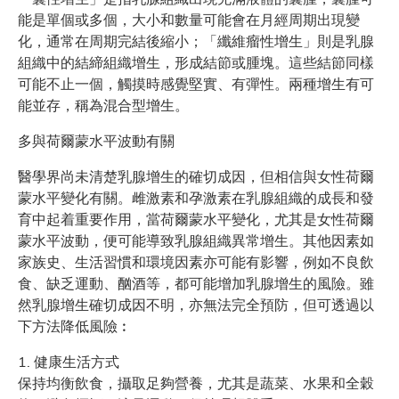
能是單個或多個，大小和數量可能會在月經周期出現變
化，通常在周期完結後縮小；「纖維瘤性增生」則是乳腺
組織中的結締組織增生，形成結節或腫塊。這些結節同樣
可能不止一個，觸摸時感覺堅實、有彈性。兩種增生有可
能並存，稱為混合型增生。
多與荷爾蒙水平波動有關
醫學界尚未清楚乳腺增生的確切成因，但相信與女性荷爾
蒙水平變化有關。雌激素和孕激素在乳腺組織的成長和發
育中起着重要作用，當荷爾蒙水平變化，尤其是女性荷爾
蒙水平波動，便可能導致乳腺組織異常增生。其他因素如
家族史、生活習慣和環境因素亦可能有影響，例如不良飲
食、缺乏運動、酗酒等，都可能增加乳腺增生的風險。雖
然乳腺增生確切成因不明，亦無法完全預防，但可透過以
下方法降低風險︰
1. 健康生活方式
保持均衡飲食，攝取足夠營養，尤其是蔬菜、水果和全穀