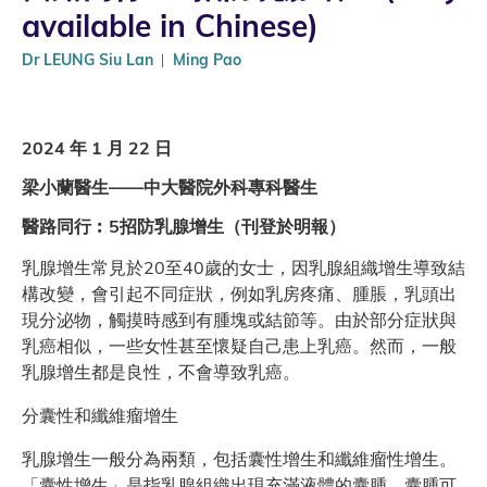
available in Chinese)
Dr LEUNG Siu Lan
Ming Pao
2024 年 1 月 22 日
梁小蘭醫生——中大醫院外科專科醫生
醫路同行︰5招防乳腺增生（刊登於明報）
乳腺增生常見於20至40歲的女士，因乳腺組織增生導致結
構改變，會引起不同症狀，例如乳房疼痛、腫脹，乳頭出
現分泌物，觸摸時感到有腫塊或結節等。由於部分症狀與
乳癌相似，一些女性甚至懷疑自己患上乳癌。然而，一般
乳腺增生都是良性，不會導致乳癌。
分囊性和纖維瘤增生
乳腺增生一般分為兩類，包括囊性增生和纖維瘤性增生。
「囊性增生」是指乳腺組織出現充滿液體的囊腫，囊腫可