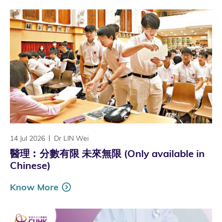
14 Jul 2026
Dr LIN Wei
醫理︰分數有限 未來無限 (Only available in
Chinese)
Know More