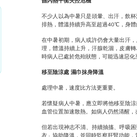
體內熱平衡失控危機
不少人以為中暑只是頭暈、出汗，飲杯
排熱，體溫持續升高至超過40℃，身
在中暑初期，病人或許仍會大量出汗，
理，體溫持續上升，汗腺乾涸，皮膚轉
時病人已處於危殆狀態，可能迅速惡化
移至陰涼處 濕巾抹身降溫
處理中暑，速度比方法更重要。
若懷疑病人中暑，應立即將他移至陰涼
血管位置加速散熱。如病人仍然清醒，
但若出現神志不清、持續抽搐、呼吸困
衣」協助降溫，並同時監察肝腎功能，