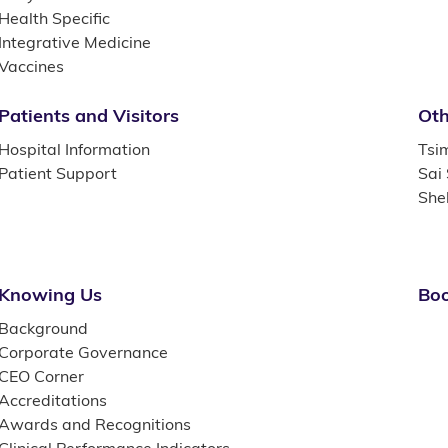
Health Specific
Integrative Medicine
Vaccines
Patients and Visitors
Oth
Hospital Information
Tsi
Patient Support
Sai
She
Knowing Us
Boo
Background
Corporate Governance
CEO Corner
Accreditations
Awards and Recognitions
Clinical Performance Indicators