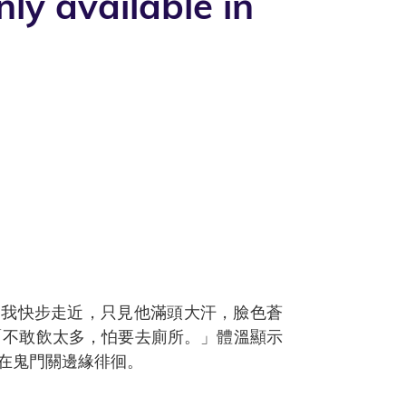
vailable in
」我快步走近，只見他滿頭大汗，臉色蒼
「不敢飲太多，怕要去廁所。」體溫顯示
已在鬼門關邊緣徘徊。