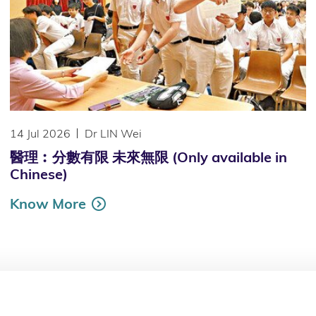
14 Jul 2026
Dr LIN Wei
醫理︰分數有限 未來無限 (Only available in
Chinese)
Know More