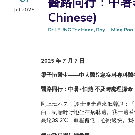
醫路同行：中暑≠怕熱
Jul 2025
Chinese)
Dr LEUNG Tsz Hang, Ray
Ming Pao
2025 年 7 月 7 日
梁子恒醫生——中大醫院急症科專科醫
醫路同行：中暑≠怕熱 不及時處理攞命
剛上班不久，護士便走過來低聲說：「
白，氣喘吁吁地坐在病牀邊。我一邊替
高達39.2℃，血壓偏低，心跳過快。