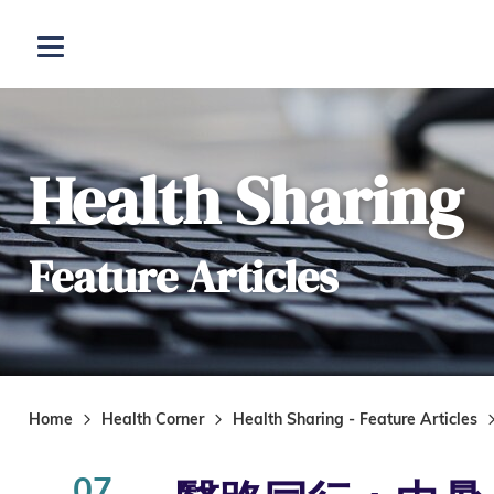
Skip to main content
Open menu
Health Sharing
Feature Articles
Home
Health Corner
Health Sharing - Feature Articles
07