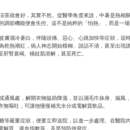
涼茶就會好，其實不然。從醫學角度來說，中暑是熱相
體的調節機能便會失控。這不是純粹的「怕熱」，而是一
皮膚濕冷蒼白，伴隨頭痛、惡心、心跳加快等症狀，這
為乾熱潮紅，病人神志開始模糊、說話不清，甚至出現
至肝腎衰竭、橫紋肌溶解，甚至死亡。
或通風處，解開衣物協助降溫，並以濕毛巾抹身、搧風
亦無嘔吐，可讓他慢慢補充水分或電解質飲品。
難等嚴重症狀，便要立即送院，以進一步處理。在醫院
電解質、凝血指數等，及早預防併發症。