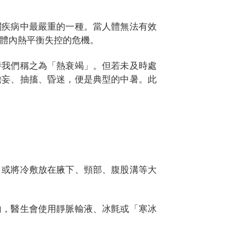
關疾病中最嚴重的一種。當人體無法有效
場體內熱平衡失控的危機。
時我們稱之為「熱衰竭」。但若未及時處
譫妄、抽搐、昏迷，便是典型的中暑。此
，或將冷敷放在腋下、頸部、腹股溝等大
內，醫生會使用靜脈輸液、冰氈或「寒冰