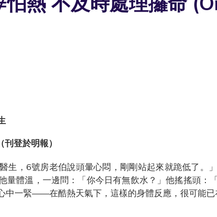
 不及時處理攞命 (Only a
生
（刊登於明報）
醫生，6號房老伯說頭暈心悶，剛剛站起來就跪低了。
他量體溫，一邊問：「你今日有無飲水？」他搖搖頭：
我心中一緊——在酷熱天氣下，這樣的身體反應，很可能