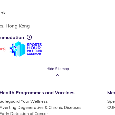
.hk
ies, Hong Kong
mmodation
Hide Sitemap
Health Programmes and Vaccines
Med
Safeguard Your Wellness
Spec
Averting Degenerative & Chronic Diseases
CUH
Early Detection of Cancer