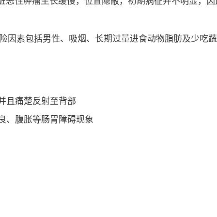
脏恶性肿瘤生长缓慢，位置隐蔽，初期病征并不明显，因
风险因素包括男性、吸烟、长期过量进食动物脂肪及少吃
并且痛楚反射至背部
良、腹胀等肠胃障碍现象