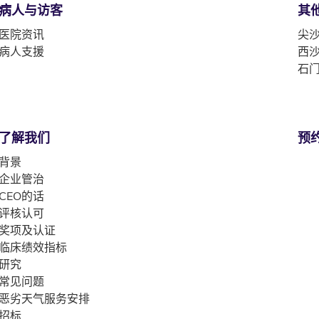
病人与访客
其
医院资讯
尖沙
病人支援
西沙
石门
了解我们
预
背景
企业管治
CEO的话
评核认可
奖项及认证
临床绩效指标
研究
常见问题
恶劣天气服务安排
招标