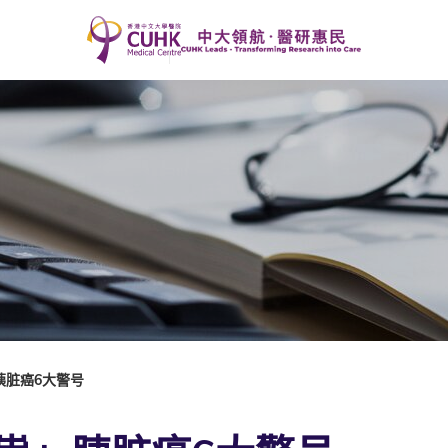
胰脏癌6大警号