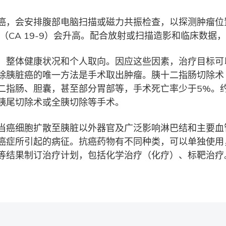
癌，会安排腹部电脑扫描或磁力共振检查，以探测肿瘤位
9（CA 19-9）会升高。配合放射或扫描造影和临床数据
、整体健康状况和个人取向。因应这些因素，治疗目标可
癌的唯一方法是手术取出肿瘤。胰十二指肠切除术（Whippl
二指肠、胆囊，甚至部分胃部等，手术死亡率少于5%。
胰尾切除术或全胰切除等手术。
当癌细胞扩散至胰脏以外器官及广泛影响淋巴结和主要血
癌症所引起的病征。抗癌药物有不同种类，可以单独使用
等结果制订治疗计划，包括化学治疗（化疗）、标靶治疗