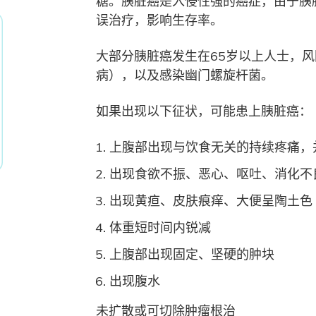
糖。胰脏癌是入侵性强的癌症，由于胰
误治疗，影响生存率。
大部分胰脏癌发生在65岁以上人士，
病），以及感染幽门螺旋杆菌。
如果出现以下征状，可能患上胰脏癌：
上腹部出现与饮食无关的持续疼痛，
出现食欲不振、恶心、呕吐、消化不
出现黄疸、皮肤痕痒、大便呈陶土色
体重短时间内锐减
上腹部出现固定、坚硬的肿块
出现腹水
未扩散或可切除肿瘤根治