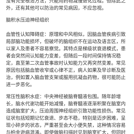
没有完全根治方法，只能用药物减慢退化过程。但除此之
外，还有其他可以防治的常见病因，不应忽视。
脑积水压迫神经组织
血管性认知障碍症：原理和中风相似，因脑血管疾病引致
局部脑功能损坏，但破坏的脑组织不在运动及语言区，所
以家人及患者不容易察觉。其特点是梯级状衰退模式，患
者会突然间认知能力变差，但随后一段时间保持情况稳
定，直至第二次血管事故时认知能力又再突然变差。常见
原因包括脑血管收窄或心律不正，病人如果及早诊断及医
治，例如置入脑血管支架或服用抗凝血药物，很可能防止
进一步恶化。
常压性脑积水症：中央神经被脑脊髓液包围。随年龄增
长，脑水代谢功能开始减慢，脑脊髓液逐渐积聚在脑室内
造成脑室扩大，压迫周围神经组织引致功能性损伤。常见
征状包括短期记忆衰退、步态不稳，特别是迈步困难，呈
现小碎步的状态，严重甚至会大小便失禁，这种情况容易
与柏金逊病混淆。即使做脑扫描时见到脑室扩大，但同时