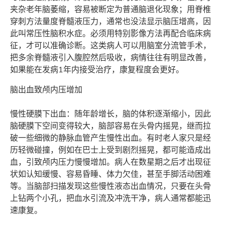
夹杂老年脑萎缩，容易被断定为普通脑退化现象；用脊椎
穿刺方法量度脊髓液压力，通常也没法显示脑压增高，因
此叫常压性脑积水症。必须用特别影像方法再配合临床病
征，才可以准确诊断。这类病人可以用脑室分流管手术，
把多余脊髓液引入腹腔然后吸收，病情往往有明显改善，
如果能在发病1年内接受治疗，康复程度会更好。
脑出血致颅内压增加
慢性硬膜下出血：随年龄增长，脑的体积逐渐缩小，因此
脑硬膜下空间变得较大，脑部容易在头骨内摇晃，继而拉
破一些细微的静脉血管产生慢性出血。有时老人家只是经
历轻微碰撞，例如在巴士上受到剧烈摇晃，都可能造成出
血，引致颅内压力慢慢增加。病人在数星期之后才出现征
状如认知缓慢、容易昏睡、体力欠佳，甚至手脚活动困难
等。当脑部扫描发现这些慢性液态出血情况，只要在头骨
上钻两个小孔，把血水引流及冲洗干净，病人通常都能迅
速康复。