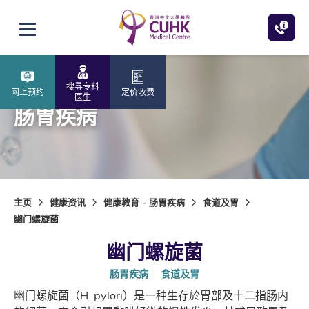
跳至主内容
打开选单
搜寻专科
网上预约
定价收费
医生
肠胃疾病
主页
健康资讯
健康教育 - 肠胃疾病
食道及胃
幽门螺旋菌
幽门螺旋菌
肠胃疾病
食道及胃
幽门螺旋菌（H. pylori）是一种生存於胃部及十二指肠内