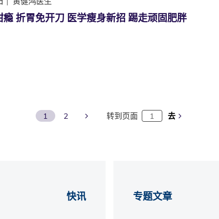
日
|
黄健鸿医生
瘾 折胃免开刀 医学瘦身新招 踢走顽固肥胖
Next Page
1
2
转到页面
去
快讯
专题文章