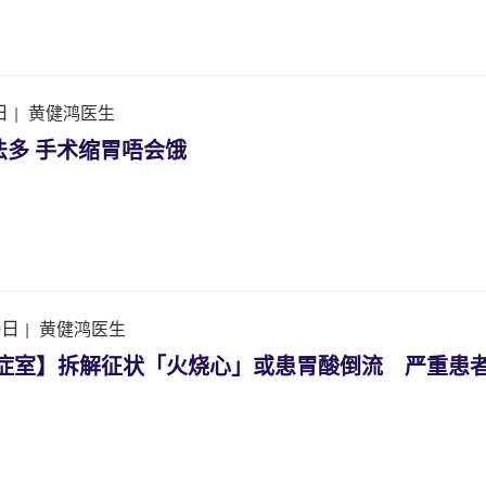
日
|
黄健鸿医生
法多 手术缩胃唔会饿
0日
|
黄健鸿医生
k诊症室】拆解征状「火烧心」或患胃酸倒流 严重患