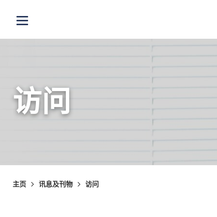
跳至主内容
打开选单
访问
主页
讯息及刊物
访问