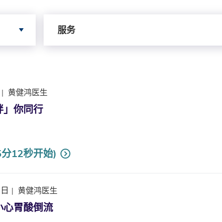
依据服务寻搜
服务
|
黄健鸿医生
胖」你同行
5分12秒开始)
3日
|
黄健鸿医生
小心胃酸倒流