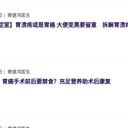
日
|
黄健鸿医生
k诊症室】胃溃疡或是胃癌 大便变黑要留意 拆解胃
日
|
黄健鸿医生
】胃癌手术前后要禁食？充足营养助术后康复