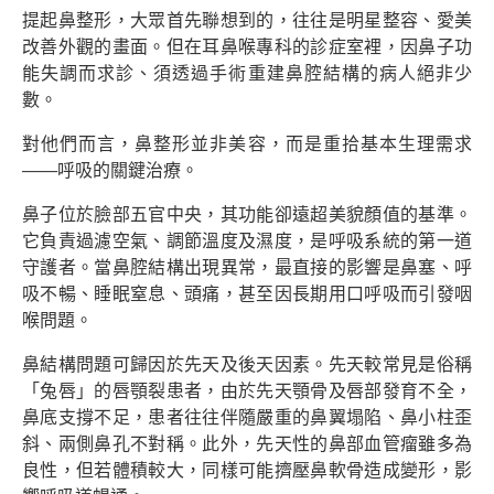
提起鼻整形，大眾首先聯想到的，往往是明星整容、愛美
改善外觀的畫面。但在耳鼻喉專科的診症室裡，因鼻子功
能失調而求診、須透過手術重建鼻腔結構的病人絕非少
數。
對他們而言，鼻整形並非美容，而是重拾基本生理需求
——呼吸的關鍵治療。
鼻子位於臉部五官中央，其功能卻遠超美貌顏值的基準。
它負責過濾空氣、調節溫度及濕度，是呼吸系統的第一道
守護者。當鼻腔結構出現異常，最直接的影響是鼻塞、呼
吸不暢、睡眠窒息、頭痛，甚至因長期用口呼吸而引發咽
喉問題。
鼻結構問題可歸因於先天及後天因素。先天較常見是俗稱
「兔唇」的唇顎裂患者，由於先天顎骨及唇部發育不全，
鼻底支撐不足，患者往往伴隨嚴重的鼻翼塌陷、鼻小柱歪
斜、兩側鼻孔不對稱。此外，先天性的鼻部血管瘤雖多為
良性，但若體積較大，同樣可能擠壓鼻軟骨造成變形，影