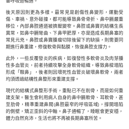
響呼吸道暢通。
後天原因則更為多樣。最常見是創傷性鼻變形，運動受
傷、車禍、意外碰撞，都可能導致鼻骨骨折、鼻中膈嚴重
移位，內部鼻腔通道被擠壓變窄。鼻腔或鼻竇的結構生長
異常，如鼻中膈彎曲、下鼻甲肥厚，亦是造成長期鼻塞的
常見元兇。鼻腔或鼻竇腫瘤切除後留下的缺損，則需要同
期進行鼻重建，修復軟骨與黏膜，恢復鼻腔支撐力。
此外，一些反覆發炎的疾病，如復發性多軟骨炎及肉芽腫
性多血管炎，前者持續攻擊全身軟骨組織，導致鼻樑塌陷
形成「鞍鼻」，後者則因壞死性血管炎破壞鼻軟骨，兩者
均須透過結構性鼻整形來重建支撐。
現代的結構式鼻整形手術，重點已不在削骨，而是如何重
建支架。醫生會利用病人自身的鼻中膈軟骨、耳軟骨，甚
至肋骨，精準重建鼻閥(鼻腔最窄的呼吸區域)，撐開塌陷
的側壁，矯正歪斜的中軸。鼻子通暢了，睡眠會更安穩，
體力自然充沛，生活也將不再被長期鼻塞所苦。