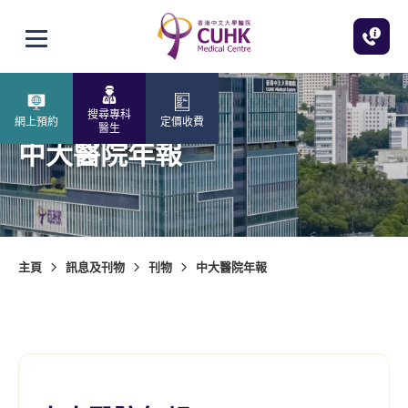
跳至主內容
打開選單
搜尋專科
網上預約
定價收費
醫生
中大醫院年報
主頁
訊息及刊物
刊物
中大醫院年報