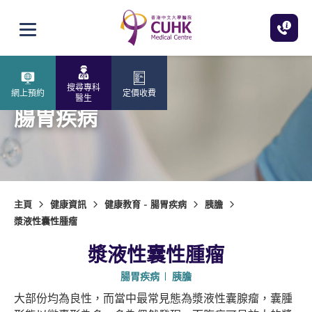
跳至主內容
打開選單
搜尋專科
網上預約
定價收費
醫生
腸胃疾病
主頁
健康資訊
健康教育 - 腸胃疾病
胰膽
漿液性囊性腫瘤
漿液性囊性腫瘤
腸胃疾病
胰膽
大部份均為良性，而當中最常見態為漿液性囊腺瘤，囊腫