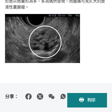
形態以微囊形為多，多為偶然發現，而腹痛可見於大的漿
液性囊腺瘤。
分享：
列印