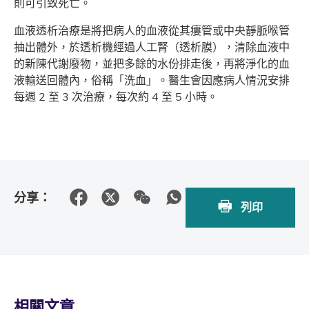
則可引致死亡。
血液透析治療是將把病人的血液從其瘻管或中央靜脈喉管
抽出體外，於透析機經過人工腎（透析膜），清除血液中
的新陳代謝廢物，並把多餘的水份排走後，再將淨化的血
液輸送回體內，俗稱「洗血」。醫生會因應病人情況安排
每週 2 至 3 次治療，每次約 4 至 5 小時。
分享：
列印
相關文章