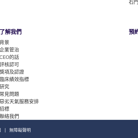
石門
了解我們
預
背景
企業管治
CEO的話
評核認可
獎項及認證
臨床績效指標
研究
常見問題
惡劣天氣服務安排
招標
聯絡我們
圖
無障礙聲明