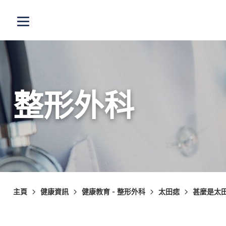
跳至主內容
打開選單
整形外科
主頁
健康資訊
健康教育 - 整形外科
太田痣
甚麼是太