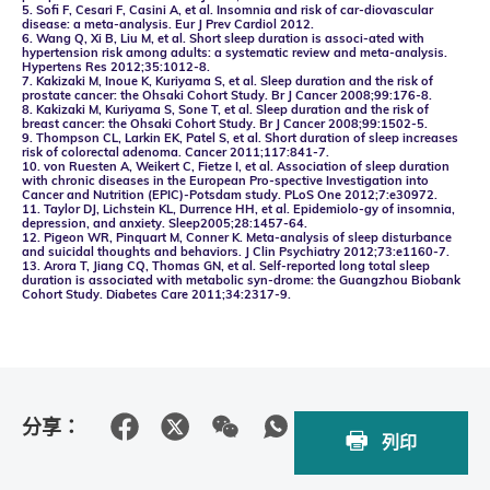
5. Sofi F, Cesari F, Casini A, et al. Insomnia and risk of car-diovascular
disease: a meta-analysis. Eur J Prev Cardiol 2012.
6. Wang Q, Xi B, Liu M, et al. Short sleep duration is associ-ated with
hypertension risk among adults: a systematic review and meta-analysis.
Hypertens Res 2012;35:1012-8.
7. Kakizaki M, Inoue K, Kuriyama S, et al. Sleep duration and the risk of
prostate cancer: the Ohsaki Cohort Study. Br J Cancer 2008;99:176-8.
8. Kakizaki M, Kuriyama S, Sone T, et al. Sleep duration and the risk of
breast cancer: the Ohsaki Cohort Study. Br J Cancer 2008;99:1502-5.
9. Thompson CL, Larkin EK, Patel S, et al. Short duration of sleep increases
risk of colorectal adenoma. Cancer 2011;117:841-7.
10. von Ruesten A, Weikert C, Fietze I, et al. Association of sleep duration
with chronic diseases in the European Pro-spective Investigation into
Cancer and Nutrition (EPIC)-Potsdam study. PLoS One 2012;7:e30972.
11. Taylor DJ, Lichstein KL, Durrence HH, et al. Epidemiolo-gy of insomnia,
depression, and anxiety. Sleep2005;28:1457-64.
12. Pigeon WR, Pinquart M, Conner K. Meta-analysis of sleep disturbance
and suicidal thoughts and behaviors. J Clin Psychiatry 2012;73:e1160-7.
13. Arora T, Jiang CQ, Thomas GN, et al. Self-reported long total sleep
duration is associated with metabolic syn-drome: the Guangzhou Biobank
Cohort Study. Diabetes Care 2011;34:2317-9.
分享：
列印