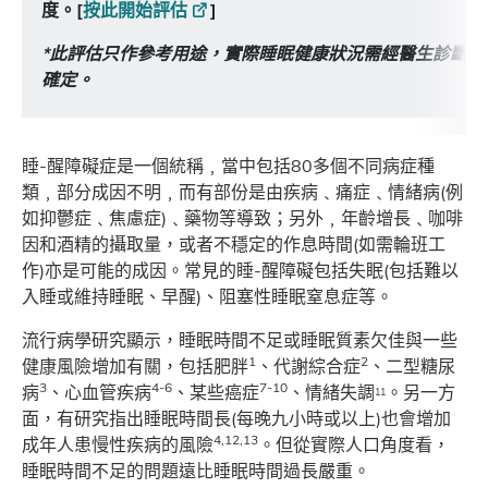
度。[
按此開始評估
]
*此評估只作參考用途，實際睡眠健康狀況需經醫生診斷或
確定。
睡-醒障礙症是一個統稱﹐當中包括80多個不同病症種
類﹐部分成因不明﹐而有部份是由疾病﹑痛症﹑情緒病(例
如抑鬱症﹑焦慮症)﹑藥物等導致；另外﹐年齡增長﹑咖啡
因和酒精的攝取量，或者不穩定的作息時間(如需輪班工
作)亦是可能的成因。常見的睡-醒障礙包括失眠​(包括難以
入睡或維持睡眠、早醒)、阻塞性睡眠窒息症等。
流行病學研究顯示，睡眠時間不足或睡眠質素欠佳與一些
1
2
健康風險增加有關，包括肥胖
、代謝綜合症
、二型糖尿
3
4-6
7-10
病
、心血管疾病
、某些癌症
、情緒失調
。另一方
11
面，有研究指出睡眠時間長(每晚九小時或以上)也會增加
4,12,13
成年人患慢性疾病的風險
。但從實際人口角度看，
睡眠時間不足的問題遠比睡眠時間過長嚴重。