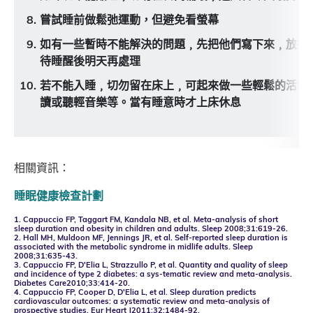
嘗試睡前做鬆弛運動，但避免看螢幕
如有一些暫時不能解決的問題﹐先把他們寫下來﹐放在
待睡醒後明天再處理
若不能入睡﹐切勿留在床上﹐可起來做一些輕鬆的活動
讀或聽輕音樂等。當有睡意時才上床休息
相關資訊：
睡眠健康檢查計劃
1. Cappuccio FP, Taggart FM, Kandala NB, et al. Meta-analysis of short
sleep duration and obesity in children and adults. Sleep 2008;31:619-26.
2. Hall MH, Muldoon MF, Jennings JR, et al. Self-reported sleep duration is
associated with the metabolic syndrome in midlife adults. Sleep
2008;31:635-43.
3. Cappuccio FP, D'Elia L, Strazzullo P, et al. Quantity and quality of sleep
and incidence of type 2 diabetes: a sys-tematic review and meta-analysis.
Diabetes Care2010;33:414-20.
4. Cappuccio FP, Cooper D, D'Elia L, et al. Sleep duration predicts
cardiovascular outcomes: a systematic review and meta-analysis of
prospective studies. Eur Heart J2011;32:1484-92.