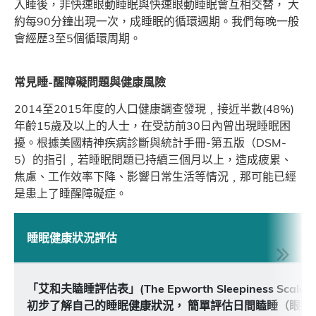
入睡後，非快速眼動睡眠與快速眼動睡眠會互相交替， 大
約每90分鐘出現一次，成睡眠的循環週期。我們每晚一般
會經歷3至5個循環周期。
常見睡-醒障礙問題與健康風險
2014至2015年度的人口健康調查發現﹐接近半數(48%)
年齡15歲及以上的人士，在受訪前30日內曾出現睡眠困
擾。根據美國精神疾病診斷與統計手冊-第五版（DSM-
5）的指引﹐若睡眠問題已持續三個月以上，造成疲累、
焦慮、工作效率下降、影響日常生活等情況﹐那可能已經
是患上了睡醒障礙症。
睡眠健康狀況評估
「艾和夫瞌睡評估表」(The Epworth Sleepiness Scale
初步了解自己的睡眠健康狀況， 簡單評估日間瞌睡（眼瞓