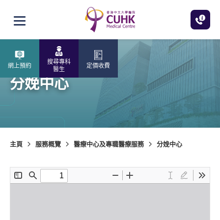
跳至主內容
打開選單
搜尋專科
網上預約
定價收費
醫生
分娩中心
主頁
服務概覽
醫療中心及專職醫療服務
分娩中心