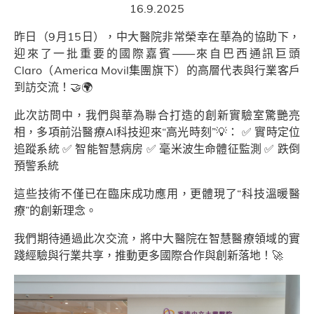
16.9.2025
昨日（9月15日），中大醫院非常榮幸在華為的協助下，
迎來了一批重要的國際嘉賓——來自巴西通訊巨頭
Claro（America Movil集團旗下）的高層代表與行業客戶
到訪交流！🤝🌍
此次訪問中，我們與華為聯合打造的創新實驗室驚艷亮
相，多項前沿醫療AI科技迎來“高光時刻”💡： ✅ 實時定位
追蹤系統 ✅ 智能智慧病房 ✅ 毫米波生命體征監測 ✅ 跌倒
預警系統
這些技術不僅已在臨床成功應用，更體現了“科技溫暖醫
療”的創新理念。
我們期待通過此次交流，將中大醫院在智慧醫療領域的實
踐經驗與行業共享，推動更多國際合作與創新落地！🚀