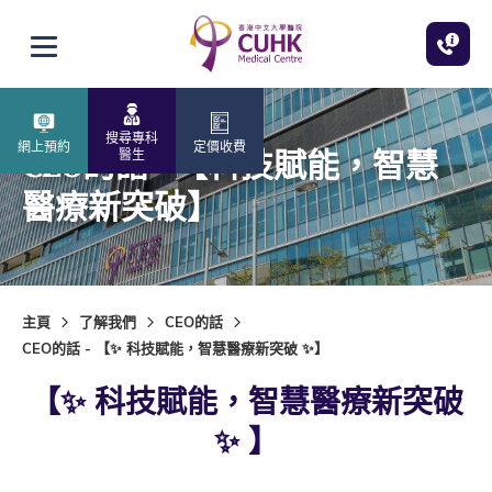
跳至主內容
打開選單
搜尋專科
網上預約
定價收費
CEO的話 - 【科技賦能，智慧
醫生
醫療新突破】
主頁
了解我們
CEO的話
CEO的話 - 【✨ 科技賦能，智慧醫療新突破 ✨】
【✨ 科技賦能，智慧醫療新突破
✨ 】