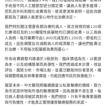
260,500元，減幅達5.4%。我們亦重組收費結構，如骨科
手術按不同人工關節型號分開定價，讓病人有更多選擇；
而乳房外科則簡化收費項目，使其更清晰易明。這些改變
都是為了讓病人能更安心地作出治療決定。
我們特別關注需要長期治療的病人。是次檢視的逾120項
化療項目及約100種慢性病藥物均已調低收費。以三高病
人為例，每月藥費可由1,800元減至約1,200元，節省約三
成五。這些調整旨在減輕病人的經濟壓力，讓他們能專注
於治療，不用每次配藥都為費用憂心。
所有收費調整均建基於3個原則：臨床價值為先、以實證
為本，以及結構簡單而具彈性。我們透過成本計算、效益
評估、風險分析、市場比較，並廣泛聽取持份者意見，確
保調整既能反映專業價值，也能回應市民的負擔能力。
展望未來，中大醫院將繼續擔當公私營醫療的橋樑，致力
為市民提供物有所值的醫療選擇。因為健康不是生意，每
位病人都值得被認真對待。我們相信，只有平衡專業服務
與可負擔性，才能真正實現優質醫療服務的承諾。