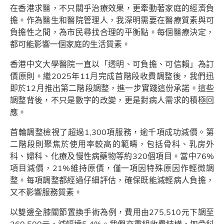
在香港求醫，不只關乎治療效果，更牽動著家庭的經濟負
擔。作為醫生和醫院管理人，我深明需要在醫療質素與可
負擔性之間，為市民尋找合理的平衡點。每個醫療決定，
都可能影響一個家庭的生活質素。
香港中文大學醫院一直以「透明、可負擔、可信賴」為訂
價原則。繼2025年11月完成首階段收費調整後，我們迅
即於12月推出第二階段調整，進一步實踐這份承諾。這些
調整背後，不只是數字的改變，更是對病人需求的積極回
應。
首輪調整檢視了超過1,300項服務，逾千項成功減價。第
二階段則聚焦於使用率較高的範疇，包括骨科、乳房外
科、婦科、化療及慢性病藥物等約320個項目。當中76%
項目減價，21%維持原價，僅一項因特殊原因作輕微調
整。每項調整都經過仔細評估，確保既能減輕病人負擔，
又不影響服務質素。
以雙邊全膝關節置換手術為例，費用由275,510元下調至