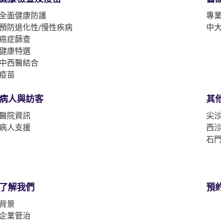
全面健康防護
專
預防退化性/慢性疾病
中
癌症篩查
健康特選
中西醫結合
疫苗
病人與訪客
其
醫院資訊
尖沙
病人支援
西沙
石門
了解我們
預
背景
企業管治