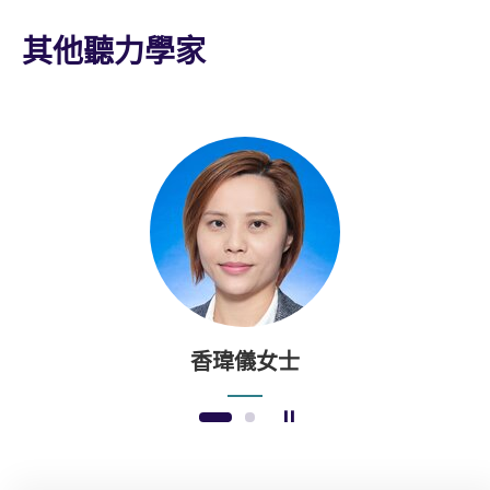
其他聽力學家
香瑋儀女士
暫停幻燈片
1
2