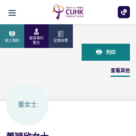
跳至主內容
打開選單
主頁
董穎欣女士
搜尋專科
網上預約
定價收費
醫生
列印
查看其他
董女士