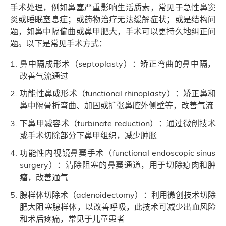
手术处理，例如鼻塞严重影响生活质素，常见于急性鼻窦
炎或睡眠窒息症；或药物治疗无法缓解症状；或是结构问
题，如鼻中隔偏曲或鼻甲肥大，手术可以更持久地纠正问
题。以下是常见手术方式：
鼻中隔成形术（septoplasty）：矫正弯曲的鼻中隔，
改善气流通过
功能性鼻成形术（functional rhinoplasty）：矫正鼻和
鼻中隔骨折弯曲、加固或扩张鼻腔外侧壁等，改善气流
下鼻甲减容术（turbinate reduction）：通过微创技术
或手术切除部分下鼻甲组织，减少肿胀
功能性内视镜鼻窦手术（functional endoscopic sinus
surgery）：清除阻塞的鼻窦通道，用于切除瘜肉和肿
瘤，改善通气
腺样体切除术（adenoidectomy）：利用微创技术切除
肥大阻塞腺样体，以改善呼吸，此技术可减少出血风险
和术后疼痛，常见于儿童患者