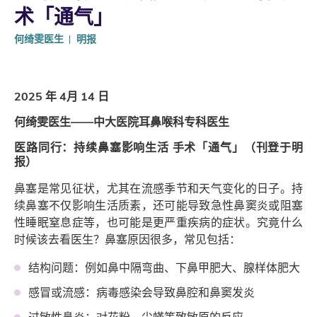
术「通气」
何绮雯医生
明报
2025 年 4月 14 日
何绮雯医生——中大医院耳鼻喉科专科医生
医路同行：持续鼻塞影响生活 手术「通气」（刊登于明
报）
鼻塞是常见征状，尤其在流感季节和天气变化的日子。持
续鼻塞不仅影响生活质素，还可能导致急性鼻窦炎或阻塞
性睡眠窒息症等，也可能是更严重疾病的症状。究竟什么
时候该去看医生？鼻塞原因很多，常见包括：
结构问题：例如鼻中隔弯曲、下鼻甲肥大、腺样体肥大
感冒或流感：病毒感染会导致鼻腔和鼻窦发炎