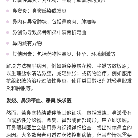
过敏性鼻炎：对花粉、尘蟎等致敏原的反应
鼻窦炎：鼻窦感染或发炎
鼻内有异常肿块，包括鼻瘜肉、肿瘤等
鼻创伤导致鼻骨和鼻中隔骨折弯曲
鼻内藏有异物
其他因素：包括药物性鼻炎、怀孕、环境刺激等
解决方法视乎病因，例如避免接触花粉、尘蟎等致敏原；
以生理盐水清洁鼻腔，减轻肿胀；或药物治疗，例如服用
抗组织胺药治疗过敏性鼻炎，使用类固醇喷剂减轻鼻腔发
炎和肿胀等。
发烧、鼻涕带血、恶臭 快求医
然而，若鼻塞持续或伴随其他征状，包括发烧、鼻涕带有
血或脓性分泌物、恶臭、鼻部或面部畸形，应立即求医。
耳鼻喉科医生会使用鼻内视镜详细检查，找出持续鼻塞的
原因。大多数患者可透过药物控制病情，但某些情况需要