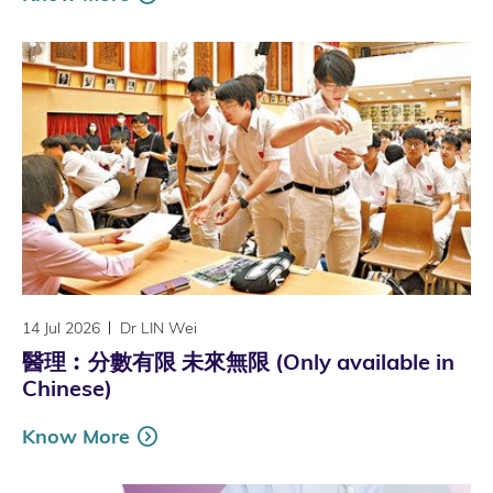
14 Jul 2026
Dr LIN Wei
醫理︰分數有限 未來無限 (Only available in
Chinese)
Know More