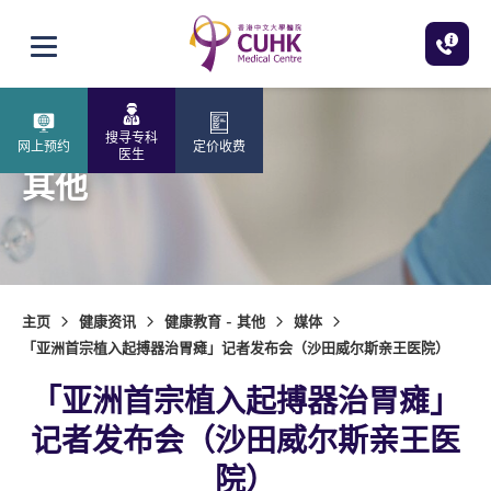
跳至主内容
打开选单
搜寻专科
网上预约
定价收费
医生
其他
主页
健康资讯
健康教育 - 其他
媒体
「亚洲首宗植入起搏器治胃瘫」记者发布会（沙田威尔斯亲王医院）
「亚洲首宗植入起搏器治胃瘫」
记者发布会（沙田威尔斯亲王医
院）