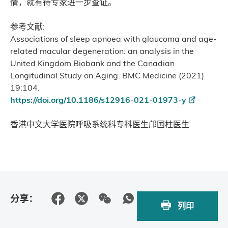
情，就有待专家进一步查证。
参考文献:
Associations of sleep apnoea with glaucoma and age-
related macular degeneration: an analysis in the
United Kingdom Biobank and the Canadian
Longitudinal Study on Aging. BMC Medicine (2021)
19:104.
https://doi.org/10.1186/s12916-021-01973-y
香港中文大学医院呼吸系统科专科医生邝国柱医生
分享：
列印