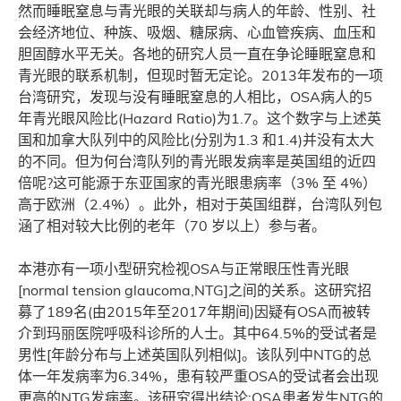
然而睡眠窒息与青光眼的关联却与病人的年龄、性别、社
会经济地位、种族、吸烟、糖尿病、心血管疾病、血压和
胆固醇水平无关。各地的研究人员一直在争论睡眠窒息和
青光眼的联系机制，但现时暂无定论。2013年发布的一项
台湾研究，发现与没有睡眠窒息的人相比，OSA病人的5
年青光眼风险比(Hazard Ratio)为1.7。这个数字与上述英
国和加拿大队列中的风险比(分别为1.3 和1.4)并没有太大
的不同。但为何台湾队列的青光眼发病率是英国组的近四
倍呢?这可能源于东亚国家的青光眼患病率（3% 至 4%）
高于欧洲（2.4%）。此外，相对于英国组群，台湾队列包
涵了相对较大比例的老年（70 岁以上）参与者。
本港亦有一项小型研究检视OSA与正常眼压性青光眼
[normal tension glaucoma,NTG]之间的关系。这研究招
募了189名(由2015年至2017年期间)因疑有OSA而被转
介到玛丽医院呼吸科诊所的人士。其中64.5%的受试者是
男性[年龄分布与上述英国队列相似]。该队列中NTG的总
体一年发病率为6.34%，患有较严重OSA的受试者会出现
更高的NTG发病率。该研究得出结论:OSA患者发生NTG的