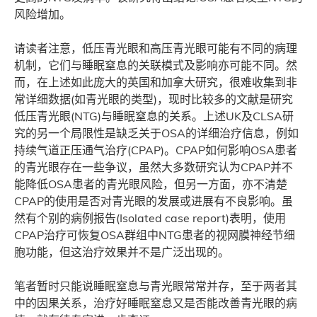
风险增加。
请读者注意，低压青光眼和高压青光眼可能有不同的病理
机制，它们与睡眠窒息的关联模式及影响亦可能不同。然
而，在上述如此庞大的英国和加拿大研究，很难收集到非
常详细数据(如青光眼的类型)，现时比较多的文献是研究
低压青光眼(NTG)与睡眠窒息的关系。上述UK及CLSA研
究的另一个局限性是缺乏关于OSA的详细治疗信息，例如
持续气道正压通气治疗(CPAP)。CPAP如何影响OSA患者
的青光眼存在一些争议，虽然大多数研究认为CPAP并不
能降低OSA患者的青光眼风险，但另一方面，亦不清楚
CPAP的使用是否对青光眼的发展或进展有不良影响。虽
然有个别的病例报告(Isolated case report)表明，使用
CPAP治疗可恢复OSA群组中NTG患者的视网膜神经节细
胞功能，但这治疗效果并不是广泛出现的。
笔者暂时只能说睡眠窒息与青光眼常常并存，至于两者其
中的因果关系，治疗好睡眠窒息又是否能改善青光眼的病