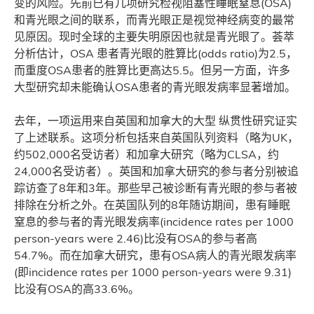
变的风险。先前已有几项研究检视阻塞性睡眠窒息(OSA)
和青光眼之间的联系，而青光眼正是视觉神经病变的最常
见原因。现时全球的主要失明原因也就是青光眼了。荟萃
分析估计，OSA 患者青光眼的胜算比(odds ratio)为2.5，
而重度OSA患者的胜算比更高达5.5。但另一方面，许多
大型研究却未能确认OSA患者的青光眼发病率显著增加。
去年，一项运用来自英国和加拿大的大型 纵贯性研究证实
了上述联系。这项分析包括来自英国队列资料（略为UK，
约502,000名受访者）和加拿大研究（略为CLSA，约
24,000名受访者）。英国和加拿大研究的参与者分别被追
踪访查了8年和3年。那些早己被诊断有青光眼的参与者被
排除在分析之外。在英国队列的8年随访期间，患有睡眠
窒息的参与者的青光眼发病率(incidence rates per 1000
person-years were 2.46)比没有OSA的参与者高
54.7%。而在加拿大研究，患有OSA病人的青光眼发病率
(即incidence rates per 1000 person-years were 9.31)
比没有OSA的高33.6%。