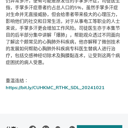
仍异常多汗，便有可能是原发性的手掌多汗症，司徒医生
指，手掌多汗症患者约占总人口的5%，虽然手掌多汗症
对生命并无直接威胁，但会给患者带来极大的心理压力，
影响他们的社交和日常生活，对于从事电工等职业的人士
来说，手掌多汗更会增加工作风险。司徒医生亦于本集节
目的后半部分集中讲解「爆肺」，帮助观众透过不同面向
了解这个颇常见的心胸肺外科疾病，他亦解释了微创技术
的发展如何帮助心胸肺外科疾病专科医生替病人进行治
疗，包括交感神经切除术及胸膜黏连术，让受到这两个病
症困扰的病人受惠。
重温连结∶
https://bit.ly/CUHKMC_RTHK_SDL_20241021