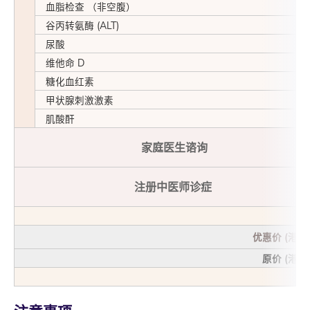
血脂检查 （非空腹）
谷丙转氨酶 (ALT)
尿酸
z
维他命 D
糖化血红素
甲状腺刺激激素
肌酸酐
家庭医生谘询
注册中医师诊症
优惠价
(
港币
原价
(
港币