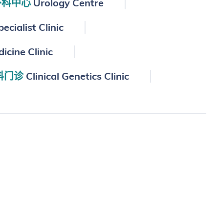
外科中心
Urology Centre
ecialist Clinic
icine Clinic
科门诊
Clinical Genetics Clinic