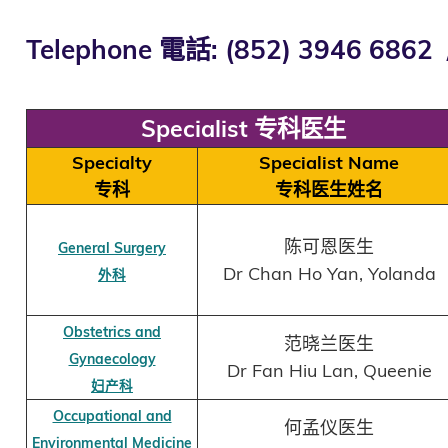
Telephone 電話: (852) 3946 6862 
Specialist 专科医生
Specialty
Specialist Nam
专科
专科医生姓名
陈可恩医生
General Surgery
Dr Chan Ho Yan, Yolanda
外科
Obstetrics and
范晓兰医生
Gynaecology
Dr Fan Hiu Lan, Queenie
妇产科
Occupational and
何孟仪医生
Environmental Medicine