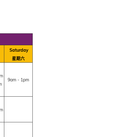
Saturday
星期六
pm
9am - 1pm
m
pm