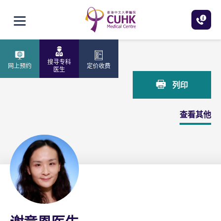
跳至主内容
打开选单
主页
谢竞恩医生
搜寻专科
网上预约
定价收费
医生
列印
查看其他