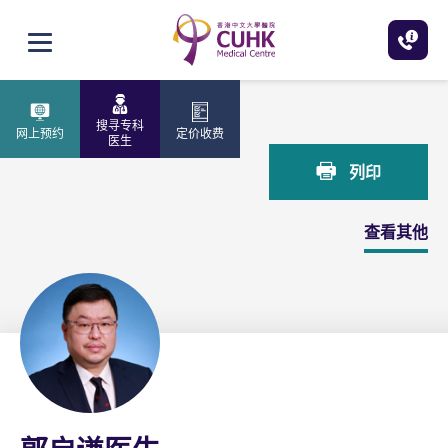
跳至主内容
打开选单
主页
郭启谦医生
搜寻专科
网上预约
定价收费
医生
列印
查看其他