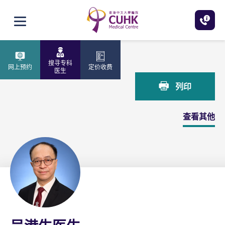
跳至主内容
打开选单
主页
吴港生医生
搜寻专科
网上预约
定价收费
医生
列印
查看其他