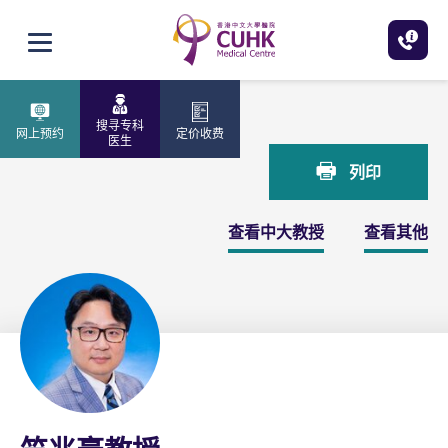
跳至主内容
打开选单
主页
竺兆豪教授
搜寻专科
网上预约
定价收费
医生
列印
查看中大教授
查看其他