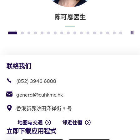
陈可恩医生
暂
1
2
3
4
5
6
7
8
9
10
11
12
13
14
15
16
17
联络我们
(852) 3946 6888
general@cuhkmc.hk
香港新界沙田泽祥街 9 号
地图与交通
邻近住宿
立即下载应用程式