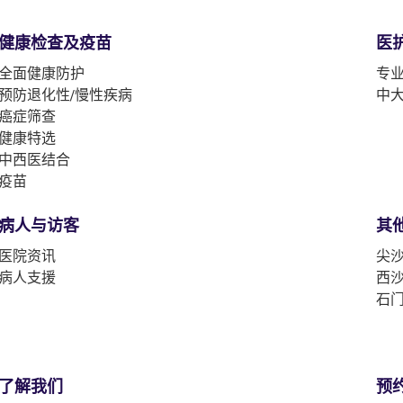
健康检查及疫苗
医
全面健康防护
专
预防退化性/慢性疾病
中
癌症筛查
健康特选
中西医结合
疫苗
病人与访客
其
医院资讯
尖沙
病人支援
西沙
石门
了解我们
预