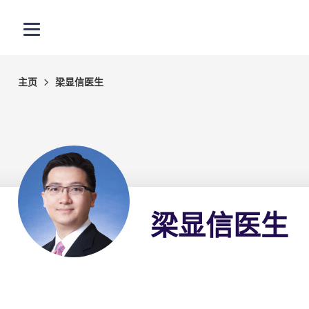
跳至主内容
打开选单
主页
梁显信医生
梁显信医生