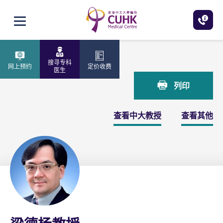
跳至主内容
打开选单
主页
梁德杨教授
搜寻专科
网上预约
定价收费
医生
列印
查看中大教授
查看其他