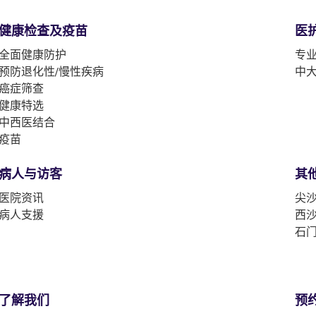
健康检查及疫苗
医
全面健康防护
专
预防退化性/慢性疾病
中
癌症筛查
健康特选
中西医结合
疫苗
病人与访客
其
医院资讯
尖沙
病人支援
西沙
石门
了解我们
预