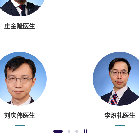
庄金隆医生
刘庆伟医生
李炽礼医生
暂停幻灯片
1
2
3