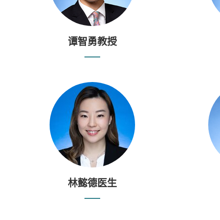
谭智勇教授
林懿德医生